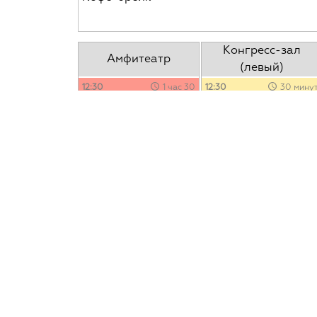
Конгресс-зал
Амфитеатр
(левый)
12:30
1 час 30
12:30
30 мину
минут
Enterprise Agility: основы 
Beyond Budgeting —
тренды
гибкая модель
Лилия Алексеева
,
управления для новых
Сбербанк
реалий бизнеса и жизни
Bjarte Bogsnes
, Beyond
для всех
Budgeting Institute,
Equinor
13:00
30 мину
LeSS в Додо Пицце:
эволюция или революция
Антон Бевзюк
, Додо
Пицца
Дмитрий Павлов
, Dodo
Pizza
для профи