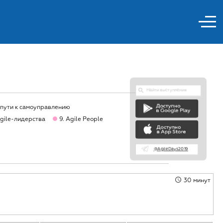
 пути к самоуправлению
gile-лидерства
9. Agile People
@AgileDays2019
30 минут