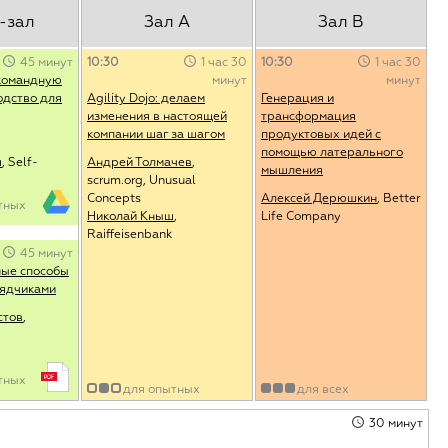
-зал
Зал А
Зал B
45 минут
10:30
1 час 30
10:30
1 час 30
 командную
минут
минут
одство для
Agility Dojo: делаем
Генерация и
изменения в настоящей
трансформация
компании шаг за шагом
продуктовых идей с
помощью латерального
я
, Self-
Андрей Толмачев
,
мышления
scrum.org, Unusual
Concepts
Алексей Дерюшкин
, Better
тных
Николай Кныш
,
Life Company
Raiffeisenbank
45 минут
ые способы
рядчиками
стов
,
тных
для опытных
для всех
30 минут