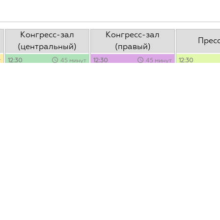
Конгресс-зал
Конгресс-зал
Прес
(центральный)
(правый)
т
12:30
45 минут
12:30
45 минут
12:30
и
Создание экосистемы, в
Трансформация снизу
Недоводопад
которой Scrum
возможна!
Недоаджайл: 
действительно может
по WaterScrum
Ольга Леоновец
,
работать
проектах авт
Ингосстрах
Юрий Соболев
, SoftWise
Мария Темчин
(Adsterra)
Инфостарт
для все
т
13:00
Аджайл в сует
для опытных
для всех
внедрять, ког
можете позво
неспешность
13:15
45 минут
13:15
45 минут
Agile в распределенной
«Внутреннее
Евгений Рома
команде — история IT-
предпринимательство»
Собака Павло
стартапа, продающего
как энергия