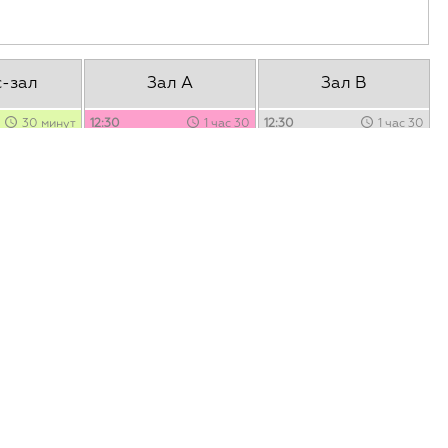
с-зал
Зал А
Зал B
30 минут
12:30
1 час 30
12:30
1 час 30
/
минут
минут
опыт работы
Воркшоп по обратной
Повышаем качество ПО с
Fall в
связи. Feedback game
помощью SonarQube: от
оматизации
установки до анализа
Николай Фабричев
,
исходного кода
а
,
SEMrush
Святослав Размыслов
,
PVS-Studio
х
Филипп Хандельянц
,
PVS-Studio
30 минут
е. Как его
да вы не
лить себе
новский
,
ва