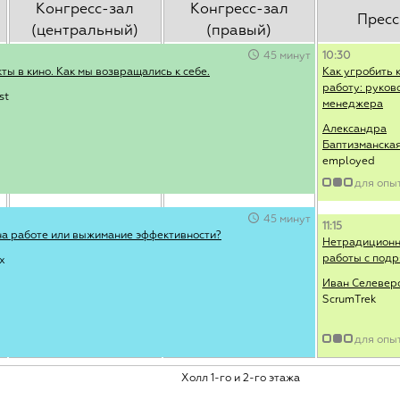
Конгресс-зал
Конгресс-зал
Пресс
(центральный)
(правый)
45 минут
10:30
ты в кино. Как мы возвращались к себе.
Как угробить
работу: руков
st
менеджера
Александра
Баптизманска
employed
для опы
45 минут
11:15
 на работе или выжимание эффективности?
Нетрадиционн
работы с под
x
Иван Селевер
ScrumTrek
для опы
Холл 1-го и 2-го этажа