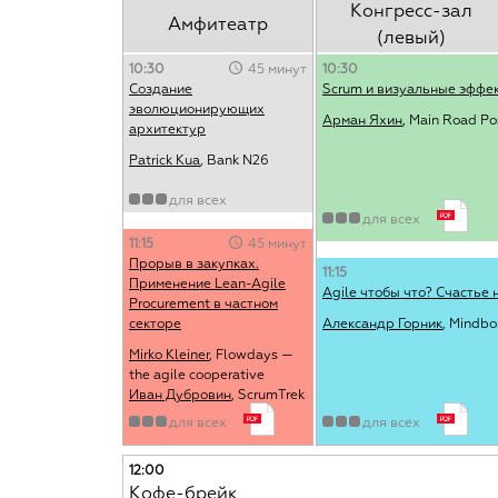
Конгресс-зал
Амфитеатр
(левый)
10:30
45 минут
10:30
Создание
Scrum и визуальные эффек
эволюционирующих
Арман Яхин
, Main Road Po
архитектур
Patrick Kua
, Bank N26
для всех
для всех
11:15
45 минут
Прорыв в закупках.
11:15
Применение Lean-Agile
Agile чтобы что? Счастье
Procurement в частном
секторе
Александр Горник
, Mindbo
Mirko Kleiner
, Flowdays —
the agile cooperative
Иван Дубровин
, ScrumTrek
для всех
для всех
12:00
Кофе-брейк