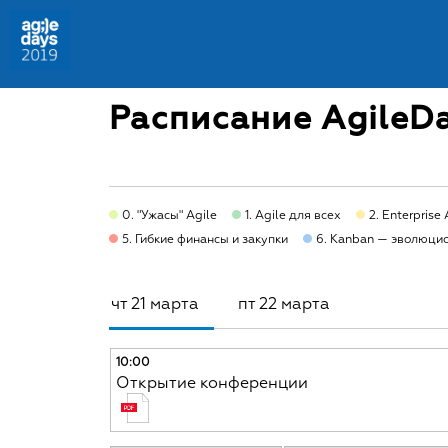
Расписание AgileDa
0. "Ужасы" Agile
1. Agile для всех
2. Enterprise 
5. Гибкие финансы и закупки
6. Kanban — эволюцио
чт 21 марта
пт 22 марта
10:00
Открытие конференции